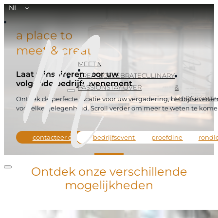
NL
a place to
meet & create
MEET &
Laat u inspireren voor uw
CREATE
CELEBRATE
CULINARY
volgende bedrijfsevenement
PASSION
STAY OVER
&
MORE
CONTA
Ontdek de perfecte locatie voor uw vergadering, bedrijfseve
voor elke gelegenheid. Scroll verder om meer te weten te komen 
contacteer ons
bedrijfsevents
proefdiner
rondl
Ontdek onze verschillende
mogelijkheden