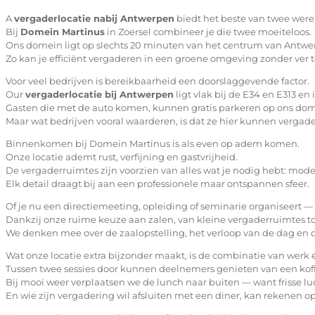
A
vergaderlocatie nabij Antwerpen
biedt het beste van twee were
Bij
Domein Martinus
in Zoersel combineer je die twee moeiteloos.
Ons domein ligt op slechts 20 minuten van het centrum van Antw
Zo kan je efficiënt vergaderen in een groene omgeving zonder ver t
Voor veel bedrijven is bereikbaarheid een doorslaggevende factor.
Our
vergaderlocatie bij Antwerpen
ligt vlak bij de E34 en E313 en
Gasten die met de auto komen, kunnen gratis parkeren op ons dom
Maar wat bedrijven vooral waarderen, is dat ze hier kunnen vergade
Binnenkomen bij Domein Martinus is als even op adem komen.
Onze locatie ademt rust, verfijning en gastvrijheid.
De vergaderruimtes zijn voorzien van alles wat je nodig hebt: moder
Elk detail draagt bij aan een professionele maar ontspannen sfeer.
Of je nu een directiemeeting, opleiding of seminarie organiseert 
Dankzij onze ruime keuze aan zalen, van kleine vergaderruimtes tot
We denken mee over de zaalopstelling, het verloop van de dag en de
Wat onze locatie extra bijzonder maakt, is de combinatie van werk
Tussen twee sessies door kunnen deelnemers genieten van een koffi
Bij mooi weer verplaatsen we de lunch naar buiten — want frisse luc
En wie zijn vergadering wil afsluiten met een diner, kan rekenen o