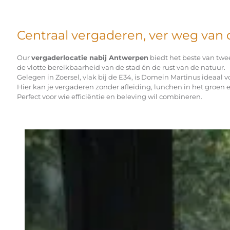
Centraal vergaderen, ver weg van 
Our
vergaderlocatie nabij Antwerpen
biedt het beste van twe
de vlotte bereikbaarheid van de stad én de rust van de natuur.
Gelegen in Zoersel, vlak bij de E34, is Domein Martinus ideaal
Hier kan je vergaderen zonder afleiding, lunchen in het groen e
Perfect voor wie efficiëntie en beleving wil combineren.