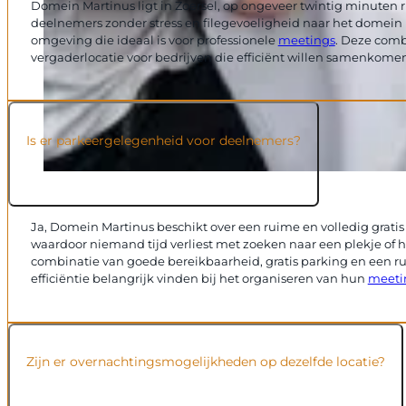
Domein Martinus ligt in Zoersel, op ongeveer twintig minuten 
deelnemers zonder stress en filegevoeligheid naar het domein rei
omgeving die ideaal is voor professionele
meetings
. Deze comb
vergaderlocatie voor bedrijven die efficiënt willen samenkomen
Is er parkeergelegenheid voor deelnemers?
Ja, Domein Martinus beschikt over een ruime en volledig gratis
waardoor niemand tijd verliest met zoeken naar een plekje of het
combinatie van goede bereikbaarheid, gratis parking en een r
efficiëntie belangrijk vinden bij het organiseren van hun
meeti
Zijn er overnachtingsmogelijkheden op dezelfde locatie?