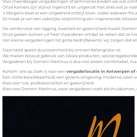
Voor meerdaagse vergaderingen of seminaries bieden we ook comf
Onze kamers zijn stijlvol ingericht en uitgerust met alles wat je n
’s Morgens staat er een uitgebreid ontbijt klaar, zodat iedereen fris
Zo maak je van een zakelijke verplichting een inspirerende totaale
De combinatie van ligging, kwaliteit en gastvrijheid maakt Dome
Onze gasten komen uit heel Vlaanderen omdat ze weten dat ze hier
Van kleine vergaderingen tot grote bedrijfsevents: wij zorgen dat elk 
Daarnaast speelt duurzaamheid bij ons een belangrijke rol.
We maken bewust gebruik van lokale producten, seizoensgebonde
Vergaderen bij Domein Martinus is dus niet alleen comfortabel, ma
Kortom: wie op zoek is naar een
vergaderlocatie in Antwerpen o
Een vlotte bereikbaarheid, een groene omgeving, moderne zalen en
Kies voor rust, professionaliteit en gastvrijheid.
Kies voor Domein Martinus, waar vergaderen voelt als thuiskomen, 