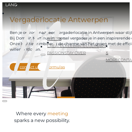
LANG
Vergaderlocatie Antwerpen
Ben je op zoek naar een vergaderlocatie in Antwerpen waar sti
Bij Domein Martinus in Zoersel vergader je in een inspirere
MEET &
Onze locatie combineert de charme van het groen met de efficië
CREATE
CELEBRATE
CULINARY
willen ontlopen.
PASSION
STAY OVER
&
MORE
CONTA
contact us
formulas
Where every
meeting
sparks a new possibility.