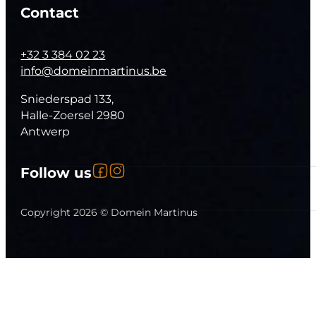
Contact
+32 3 384 02 23
info@domeinmartinus.be
Sniederspad 133,
Halle-Zoersel 2980
Antwerp
Follow us on Facebook
Follow us on Instagram
Follow us
Follow us on YouTube
Copyright 2026 © Domein Martinus