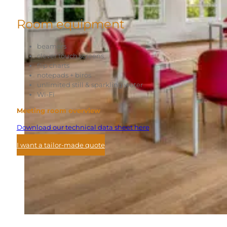
Room equipment
beamers
clever touch screens
flip charts
notepads + biros
unlimited still & sparkling water
Wi-Fi
Meeting room overview
Download our technical data sheet here
I want a tailor-made quote