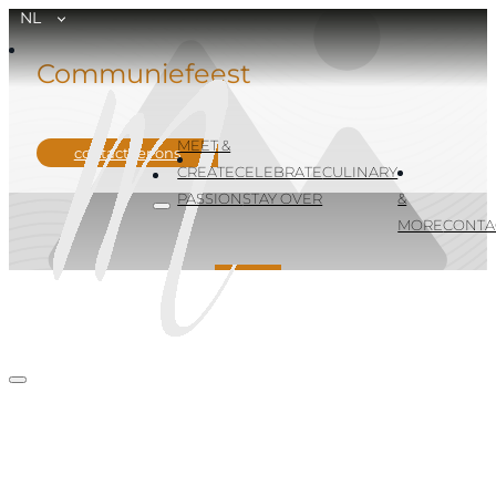
NL
Communiefeest
MEET &
contacteer ons
CREATE
CELEBRATE
CULINARY
PASSION
STAY OVER
&
MORE
CONTA