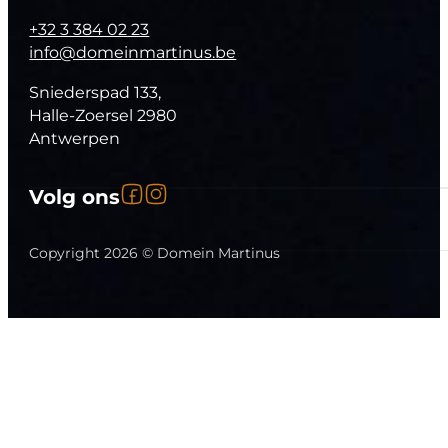
+32 3 384 02 23
info@domeinmartinus.be
Sniederspad 133,
Halle-Zoersel 2980
Antwerpen
Volg ons op Facebook
Volg ons op Instagram
Volg ons
Follow us on YouTube
Copyright 2026 © Domein Martinus