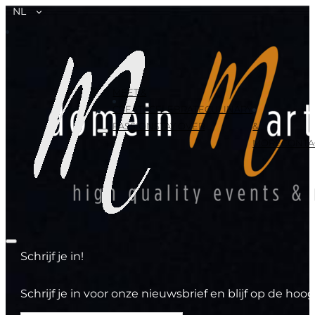
NL
MEET &
CREATE
CELEBRATE
CULINARY
PASSION
STAY OVER
&
MORE
CONTA
Schrijf je in!
Schrijf je in voor onze nieuwsbrief en blijf op de h