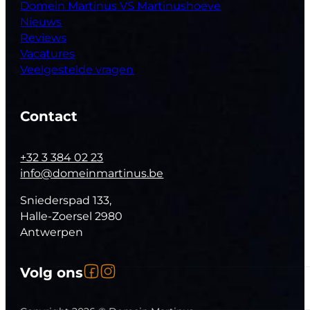
Domein Martinus VS Martinushoeve
Nieuws
Reviews
Vacatures
Veelgestelde vragen
Contact
+32 3 384 02 23
info@domeinmartinus.be
Sniederspad 133,
Halle-Zoersel 2980
Antwerpen
Volg ons op Facebook
Volg ons op Instagram
Volg ons
Follow us on YouTube