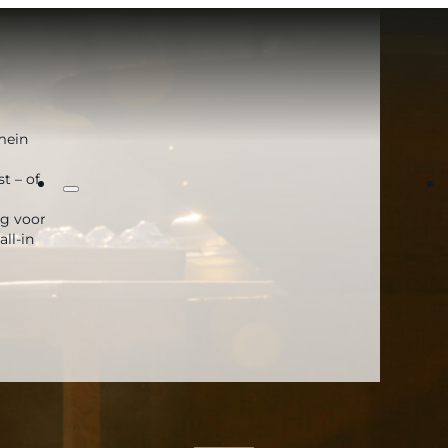
omein
t – of
ng voor
all-in