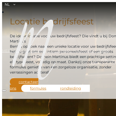
NL
Locatie bedrijfsfeest
De ideale locatie voor uw bedrijfsfeest? Die vindt u bij D
Martinus
Bent u op zoek naar een unieke locatie voor uw bedrijfsfees
MEET & CREATE
CELEBRATE
CULINARY PASSION
STAY OVER
het nu gaat om een intiem personeelsfeest of een groots
bedrijfsevent? Domein Martinus biedt een prachtige setti
elk type feest, volledig op maat. Dankzij onze transparante 
formules geniet u van een zorgeloze organisatie, zonder
verrassingen achteraf.
contacteer
ons
formules
rondleiding