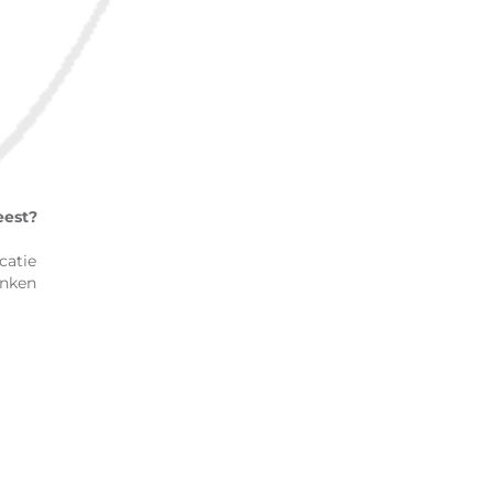
eest?
catie
enken