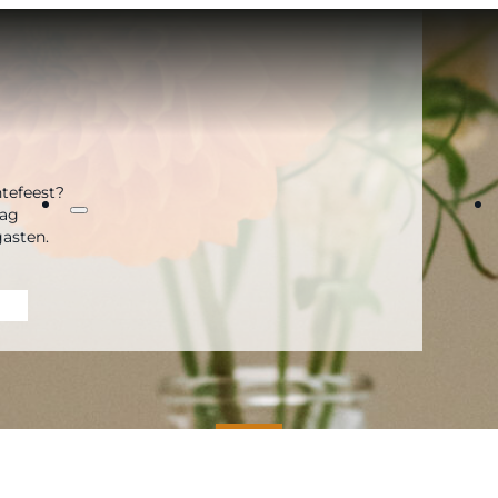
ntefeest?
dag
gasten.