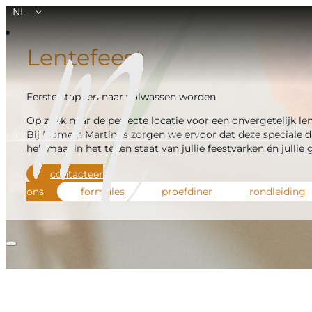
NL
Lentefeest
Eerste stappen naar volwassen worden
Op zoek naar de perfecte locatie voor een onvergetelijk le
Bij Domein Martinus zorgen we ervoor dat deze speciale 
MEET & CREATE
CELEBRATE
CULINARY PASSION
STAY OVER
helemaal in het teken staat van jullie feestvarken én jullie 
contacteer
ons
formules
proefdiner
rondleiding