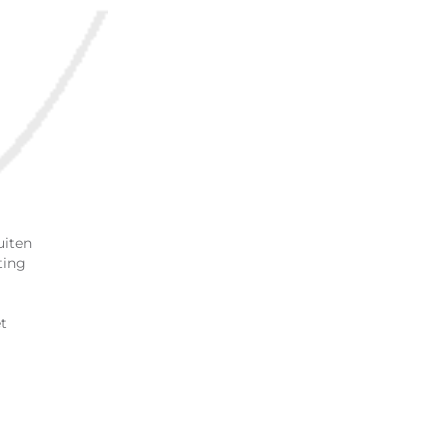
uiten
ting
et