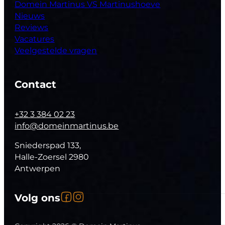
Domein Martinus VS Martinushoeve
Nieuws
Reviews
Vacatures
Veelgestelde vragen
Contact
+32 3 384 02 23
info@domeinmartinus.be
Sniederspad 133,
Halle-Zoersel 2980
Antwerpen
Volg ons op Facebook
Volg ons op Instagram
Volg ons
Follow us on YouTube