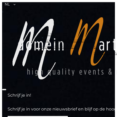
NL
MEET &
CREATE
CELEBRATE
CULINARY
PASSION
STAY OVER
&
MORE
CONTA
Schrijf je in!
Schrijf je in voor onze nieuwsbrief en blijf op de h