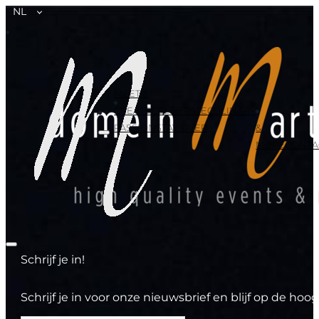
NL
MEET &
CREATE
CELEBRATE
CULINARY
PASSION
STAY OVER
&
MORE
CONTA
Schrijf je in!
Schrijf je in voor onze nieuwsbrief en blijf op de h