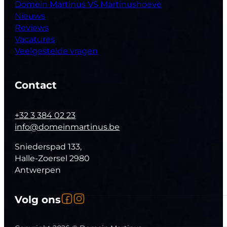
Domein Martinus VS Martinushoeve
Nieuws
Reviews
Vacatures
Veelgestelde vragen
Contact
+32 3 384 02 23
info@domeinmartinus.be
Sniederspad 133,
Halle-Zoersel 2980
Antwerpen
Volg ons op Facebook
Volg ons op Instagram
Volg ons
Follow us on YouTube