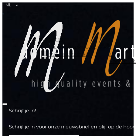
NL
MEET &
CREATE
CELEBRATE
CULINARY
PASSION
STAY OVER
&
MORE
CONTA
Schrijf je in!
Schrijf je in voor onze nieuwsbrief en blijf op de h